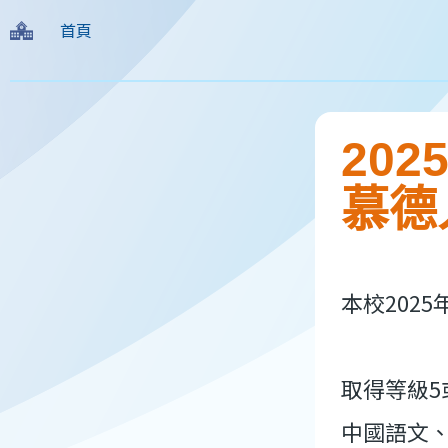
導
首頁
航
連
結
20
慕德
本校202
取得等級5或
中國語文