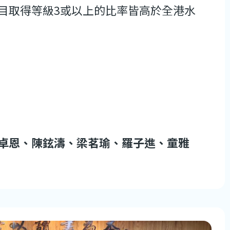
目取得等級3或以上的比率皆高於全港水
卓恩、陳鉉濤、梁茗瑜、羅子進、童雅