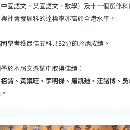
（中國語文、英國語文、數學）及十一個選修科
民與社會發展科的達標率亦高於全港水平。
諾同學
考獲最佳五科共32分的彪炳成績。
同學於本屆文憑試中取得佳績︰
余栢詩、黃鎮旺、李明傑、羅凱廸、汪諸博、吳
豐。