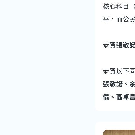
核心科目
平，而公
恭賀
張敬
恭賀以下
張敬諾、
儀、區卓