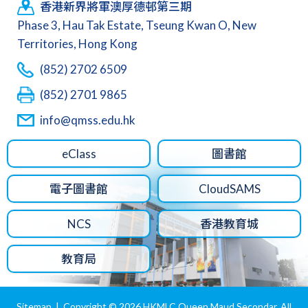
香港新界將軍澳厚德邨第三期
Phase 3, Hau Tak Estate, Tseung Kwan O, New
Territories, Hong Kong
(852) 2702 6509
(852) 2701 9865
info@qmss.edu.hk
eClass
圖書館
電子圖書館
CloudSAMS
NCS
香港教育城
教育局
Sitemap
| Copyright ©
2026 HKMLC Queen Maud Secondar. All