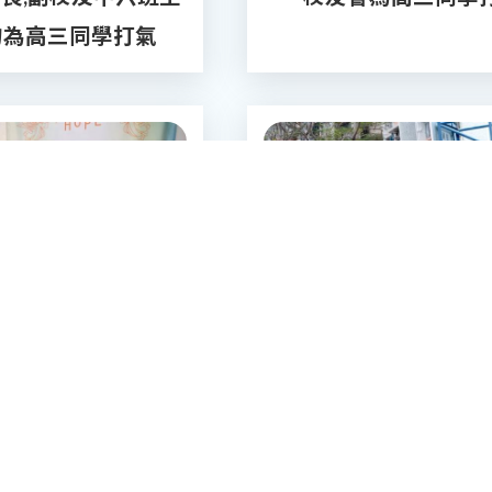
物為高三同學打氣
2024-08-07
2024-01-27
中六師弟妹送上正能
QM校友會籃球
量和溫暖