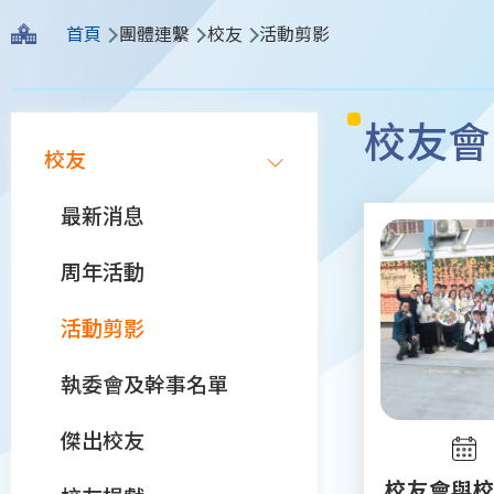
導
首頁
團體連繫
校友
活動剪影
航
連
Main
校友會
結
校友
navigation
最新消息
周年活動
活動剪影
執委會及幹事名單
傑出校友
校友會與校