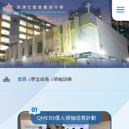
移至主內容
領袖訓練
導
首頁
學生成長
領袖訓練
航
連
結
QMERS僕人領袖培育計劃