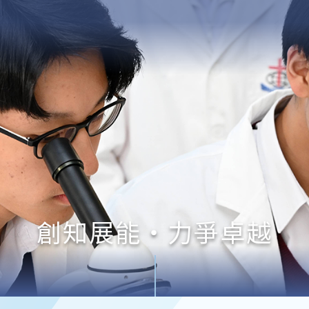
創知展能‧力爭卓越