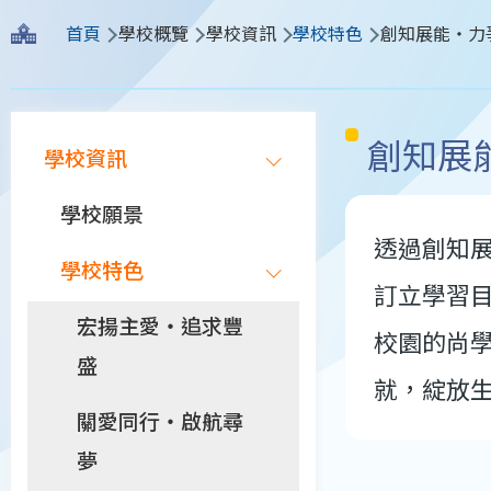
導
首頁
學校概覽
學校資訊
學校特色
創知展能‧力
航
連
Main
創知展
結
學校資訊
navigation
學校願景
透過創知
學校特色
訂立學習
宏揚主愛‧追求豐
校園的尚
盛
就，綻放
關愛同行‧啟航尋
夢