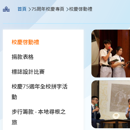
導
首頁
75周年校慶專頁
校慶啓動禮
航
連
Main
結
校慶啓動禮
navigation
捐款表格
標誌設計比賽
校慶75週年全校拼字活
動
步行籌款 - 本地尋根之
旅