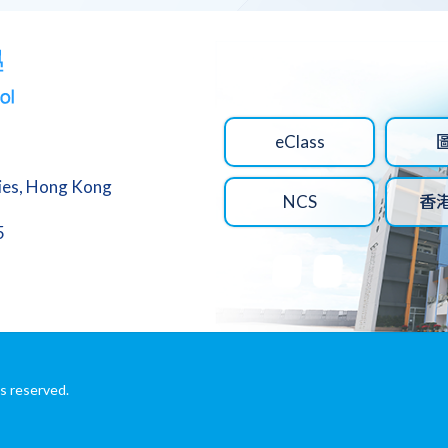
eClass
ries, Hong Kong
NCS
香
5
s reserved.