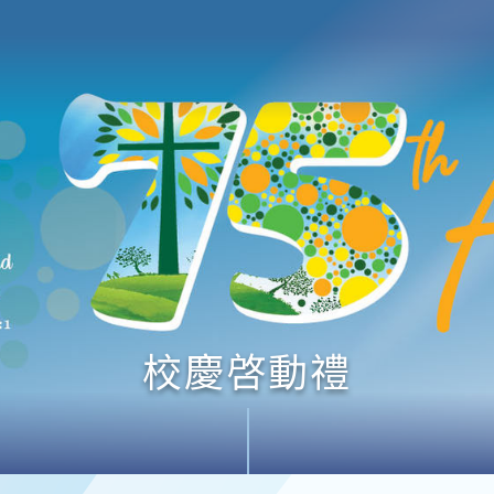
校慶啓動禮