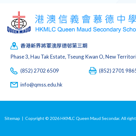
香港新界將軍澳厚德邨第三期
Phase 3, Hau Tak Estate, Tseung Kwan O, New Territo
(852) 2702 6509
(852) 2701 986
info@qmss.edu.hk
Sitemap
| Copyright ©
2026 HKMLC Queen Maud Secondar. All right