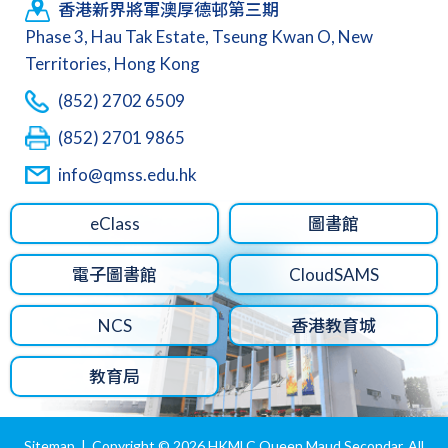
香港新界將軍澳厚德邨第三期
Phase 3, Hau Tak Estate, Tseung Kwan O, New
Territories, Hong Kong
(852) 2702 6509
(852) 2701 9865
info@qmss.edu.hk
eClass
圖書館
電子圖書館
CloudSAMS
NCS
香港教育城
教育局
Sitemap
| Copyright ©
2026 HKMLC Queen Maud Secondar. All