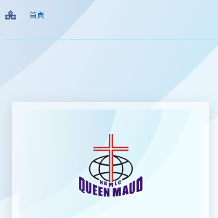
導
首頁
航
連
結