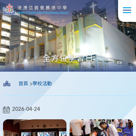
移至主內容
全方位學習日
導
首頁
學校活動
航
連
結
2026-04-24