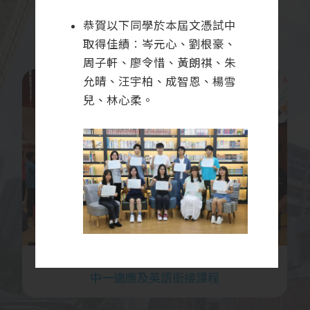
校園相簿
恭賀以下同學於本屆文憑試中
取得佳績︰岑元心、劉根豪、
周子軒、廖令惜、黃朗祺、朱
允晴、汪宇柏、成智恩、楊雪
兒、林心柔。
2026-07-21
中一適應及英語銜接課程