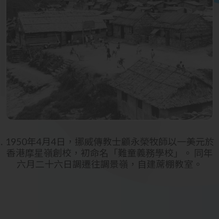
1950年4月4日，挪威傳教士顧永榮牧師以一美元於
香港摩星嶺創校，初命名「難童義務學校」。 同年
六月二十六日調遷往調景嶺，自建蓆棚教室。